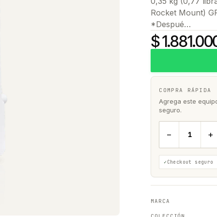
0,35 kg (0,77 lib
Rocket Mount) GP
*Despué…
$ 1.881.00
COMPRA RÁPIDA
Agrega este equipo 
seguro.
−
+
Checkout seguro
MARCA
COLECCIÓN