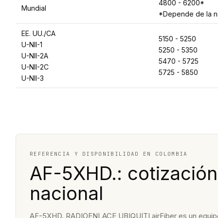
4800 - 6200*
Mundial
*Depende de la no
EE. UU./CA
5150 - 5250
U-NII-1
5250 - 5350
U-NII-2A
5470 - 5725
U-NII-2C
5725 - 5850
U-NII-3
REFERENCIA Y DISPONIBILIDAD EN COLOMBIA
AF-5XHD.: cotización
nacional
AF-5XHD. RADIOENLACE UBIQUITI airFiber es un equipo pa