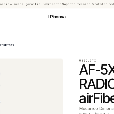
lombia
·
6 meses garantía fabricante
·
Soporte técnico WhatsApp
·
Ped
LPinnova
.
AIRFIBER
UBIQUITI
AF-5
RADI
airFib
Mecánico Dimensi