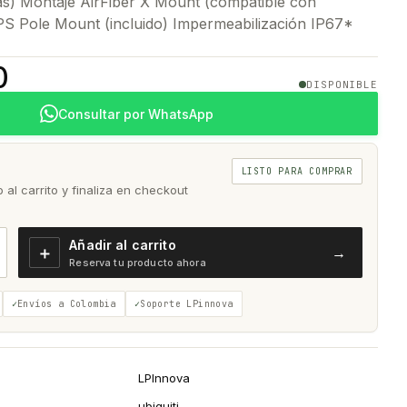
ras) Montaje AirFiber X Mount (compatible con
S Pole Mount (incluido) Impermeabilización IP67*
0
DISPONIBLE
Consultar por WhatsApp
LISTO PARA COMPRAR
al carrito y finaliza en checkout
Añadir al carrito
＋
→
Reserva tu producto ahora
Envíos a Colombia
Soporte LPinnova
LPInnova
ubiquiti