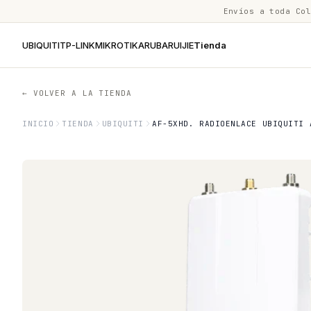
Envíos a toda Co
UBIQUITI
TP-LINK
MIKROTIK
ARUBA
RUIJIE
Tienda
← VOLVER A LA TIENDA
INICIO
TIENDA
UBIQUITI
AF-5XHD. RADIOENLACE UBIQUITI 