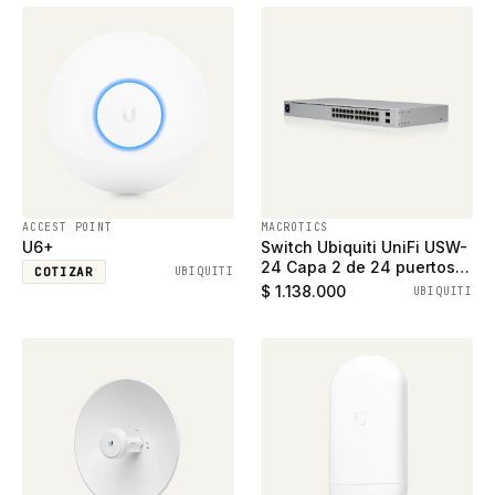
ACCEST POINT
MACROTICS
U6+
Switch Ubiquiti UniFi USW-
24 Capa 2 de 24 puertos
COTIZAR
UBIQUITI
ethernet gigabit y 2
$ 1.138.000
UBIQUITI
puertos SFP