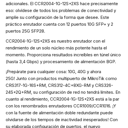
adicionales. El CCR2004-1G-12S+2XS hace precisamente
eso: olvídese de todos los problemas de conectividad y
amplíe su configuración de la forma que desee. Este
práctico enrutador cuenta con 12 puertos 10G SFP+ y 2
puertos 25G SFP28.
CCR2004-1G-12S+2XS es ​​nuestro enrutador con el
rendimiento de un solo núcleo más potente hasta el
momento. Proporciona resultados increíbles en túnel único
(hasta 3,4 Gbps) y procesamiento de alimentación BGP.
¡Prepárate para cualquier cosa: 10G, 40G y ahora
25G! Junto con productos multipuerto de MikroTik como
CRS317-1G-16S+RM, CRS312-4C+8XG-RM y CRS326-
24S+2Q+RM, su configuración de red no tendrá límites. En
cuanto al rendimiento, CCR2004-1G-12S+2XS está a la par
con los renombrados enrutadores CCR1009/CCR1016. ¡Y
con la fuente de alimentación doble redundante puede
olvidarse de los tiempos de inactividad inesperados! Con
su elaborada configuración de puertos, el nuevo