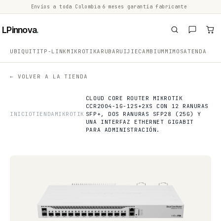
Envíos a toda Colombia
·
6 meses garantía fabricante
·
·
LPinnova
.
UBIQUITI
TP-LINK
MIKROTIK
ARUBA
RUIJIE
CAMBIUM
MIMOSA
TENDA
← VOLVER A LA TIENDA
CLOUD CORE ROUTER MIKROTIK
CCR2004-1G-12S+2XS CON 12 RANURAS
INICIO
TIENDA
MIKROTIK
SFP+, DOS RANURAS SFP28 (25G) Y
UNA INTERFAZ ETHERNET GIGABIT
PARA ADMINISTRACIÓN.