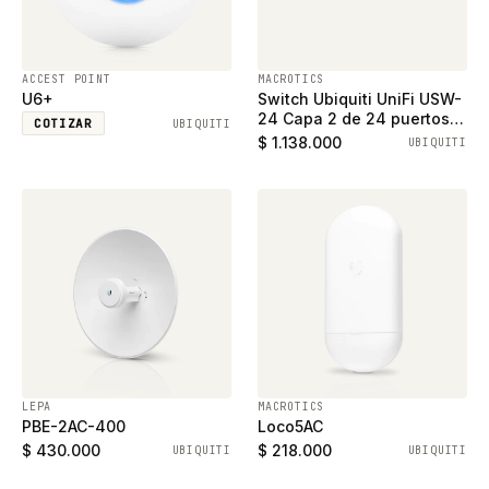
ACCEST POINT
MACROTICS
U6+
Switch Ubiquiti UniFi USW-
24 Capa 2 de 24 puertos
COTIZAR
UBIQUITI
ethernet gigabit y 2
$ 1.138.000
UBIQUITI
puertos SFP
LEPA
MACROTICS
PBE-2AC-400
Loco5AC
$ 430.000
$ 218.000
UBIQUITI
UBIQUITI