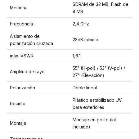
SDRAM de 32 MB, Flash de
Memoria
8 MB
Frecuencia
2,4 GHz
Aislamiento de
23dB mínimo
polarización cruzada
máx. VSWR
1,6:1
55° (H-pol) / 53° (V-pol) /
Amplitud de rayo
27° (Elevación)
Polarización
Doble lineal
Plástico estabilizado UV
Recinto
para exteriores
Montaje en poste (kit
Montaje
incluido)