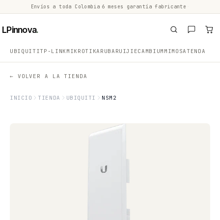
Envíos a toda Colombia
·
6 meses garantía fabricante
·
·
LPinnova
.
UBIQUITI
TP-LINK
MIKROTIK
ARUBA
RUIJIE
CAMBIUM
MIMOSA
TENDA
← VOLVER A LA TIENDA
INICIO
TIENDA
UBIQUITI
NSM2