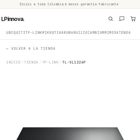
Envíos a toda Colombia
·
6 meses garantía fabricante
·
·
LPinnova
.
UBIQUITI
TP-LINK
MIKROTIK
ARUBA
RUIJIE
CAMBIUM
MIMOSA
TENDA
← VOLVER A LA TIENDA
INICIO
TIENDA
TP-LINK
TL-SL1226P