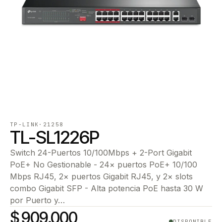
TP-LINK
·
21258
TL-SL1226P
Switch 24-Puertos 10/100Mbps + 2-Port Gigabit
PoE+ No Gestionable - 24× puertos PoE+ 10/100
Mbps RJ45, 2× puertos Gigabit RJ45, y 2× slots
combo Gigabit SFP - Alta potencia PoE hasta 30 W
por Puerto y…
$ 909.000
DISPONIBLE