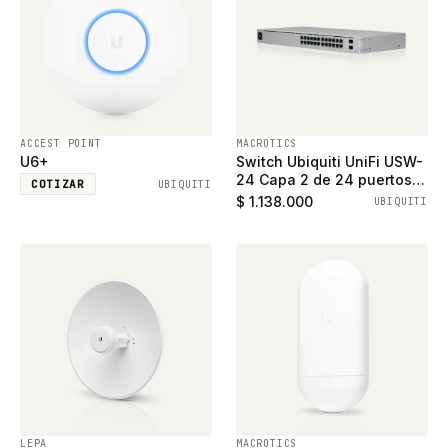
ACCEST POINT
MACROTICS
U6+
Switch Ubiquiti UniFi USW-
24 Capa 2 de 24 puertos
COTIZAR
UBIQUITI
ethernet gigabit y 2
$ 1.138.000
UBIQUITI
puertos SFP
LEPA
MACROTICS