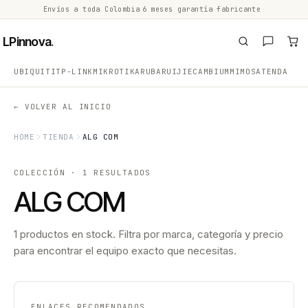
Envíos a toda Colombia
·
6 meses garantía fabricante
·
·
LPinnova
.
UBIQUITI
TP-LINK
MIKROTIK
ARUBA
RUIJIE
CAMBIUM
MIMOSA
TENDA
← VOLVER AL INICIO
HOME
TIENDA
ALG COM
COLECCIÓN · 1 RESULTADOS
ALG COM
1 productos en stock. Filtra por marca, categoría y precio
para encontrar el equipo exacto que necesitas.
ENLACES RECOMENDADOS