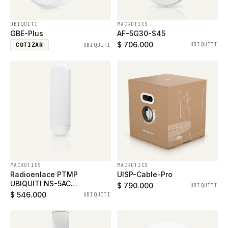
UBIQUITI
MACROTICS
GBE-Plus
AF-5G30-S45
$ 706.000
COTIZAR
UBIQUITI
UBIQUITI
MACROTICS
MACROTICS
Radioenlace PTMP
UISP-Cable-Pro
UBIQUITI NS-5AC
$ 790.000
UBIQUITI
NanoStation 5 Ghz 16 dbi
$ 546.000
UBIQUITI