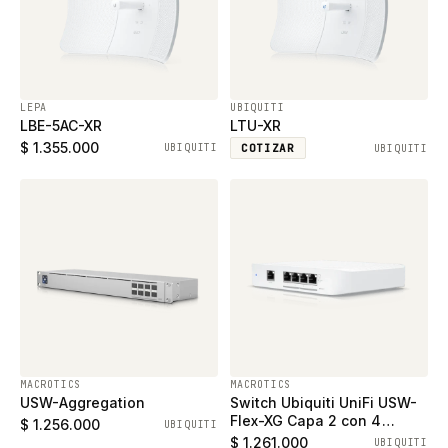
LEPA
UBIQUITI
LBE-5AC-XR
LTU-XR
$ 1.355.000
UBIQUITI
COTIZAR
UBIQUITI
MACROTICS
MACROTICS
USW-Aggregation
Switch Ubiquiti UniFi USW-
Flex-XG Capa 2 con 4
$ 1.256.000
UBIQUITI
puertos ethernet 10Gb y un
$ 1.261.000
UBIQUITI