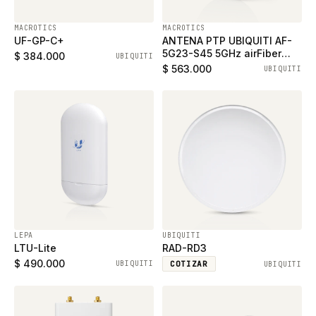
MACROTICS
MACROTICS
UF-GP-C+
ANTENA PTP UBIQUITI AF-
5G23-S45 5GHz airFiber
$ 384.000
UBIQUITI
Dish, 23dBi, Slant 45
$ 563.000
UBIQUITI
LEPA
UBIQUITI
LTU-Lite
RAD-RD3
$ 490.000
UBIQUITI
COTIZAR
UBIQUITI