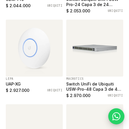
Pro-24 Capa 3 de 24
$ 2.044.000
UBIQUITI
puertos Gigabit y 2 puertos
$ 2.053.000
UBIQUITI
SFP+
LEPA
MACROTICS
UAP-XG
Switch UniFi de Ubiquiti
USW-Pro-48 Capa 3 de 48
$ 2.927.000
UBIQUITI
puertos ethernet gigabit y 4
$ 2.970.000
UBIQUITI
puertos SFP+