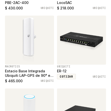
PBE-2AC-400
Loco5AC
$ 430.000
$ 218.000
UBIQUITI
UBIQUITI
MACROTICS
UBIQUITI
Estacio Base Integrada
ER-12
Ubiquiti LAP-GPS de 90° en
COTIZAR
UBIQUITI
5GHz 17dBi
$ 465.000
UBIQUITI