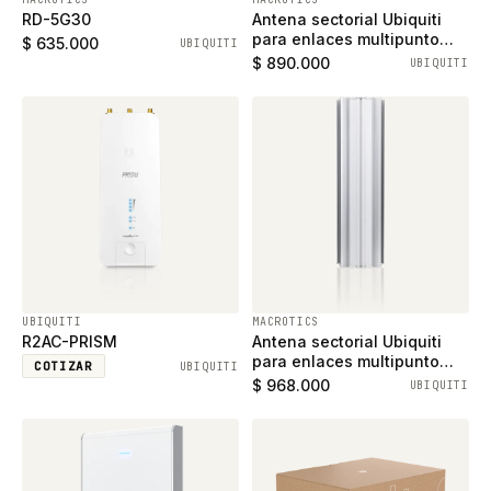
RD-5G30
Antena sectorial Ubiquiti
para enlaces multipunto
$ 635.000
UBIQUITI
AM-5AC21-60 en 5 GHz, una
$ 890.000
UBIQUITI
apertura de 60° 21 dBi
UBIQUITI
MACROTICS
R2AC-PRISM
Antena sectorial Ubiquiti
para enlaces multipunto
COTIZAR
UBIQUITI
AM-5AC22-45 en 5 GHz,
$ 968.000
UBIQUITI
una apertura de 45° 22 dBi