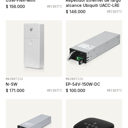
USW-Flex-Mini
Repetidor Ethernet de largo
alcance Ubiquiti UACC-LRE
$ 156.000
UBIQUITI
$ 146.000
UBIQUITI
MACROTICS
MACROTICS
N-SW
EP-54V-150W-DC
$ 171.000
$ 100.000
UBIQUITI
UBIQUITI