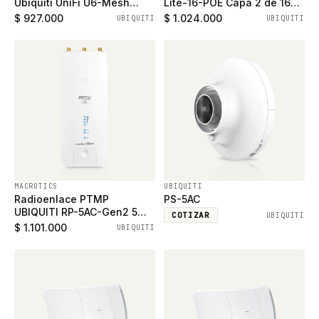
Ubiquiti UniFi U6-Mesh
Lite-16-POE Capa 2 de 16
WiFi6, Dual band con
puertos ethernet gigabit,
$ 927.000
$ 1.024.000
UBIQUITI
UBIQUITI
puerto gigabit ethernet
incluido 8 puertos PoE+
MACROTICS
UBIQUITI
Radioenlace PTMP
PS-5AC
UBIQUITI RP-5AC-Gen2 5
COTIZAR
UBIQUITI
GHz Rocket AC, PRISM,
$ 1.101.000
UBIQUITI
Gen2