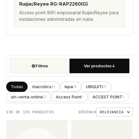
Ruijie/Reyee RG-RAP2260(G)
Access point WiFi empresarial Ruijie/Reyee para
instalaciones administradas en nube.
⚙
Filtros
Ver productos
↓
Todas
macrotics
lepa
UBIQUITI
61
28
27
sin-venta-online
Access Point
ACCEST POINT
13
5
1
135
DE 135 PRODUCTOS
ORDENAR