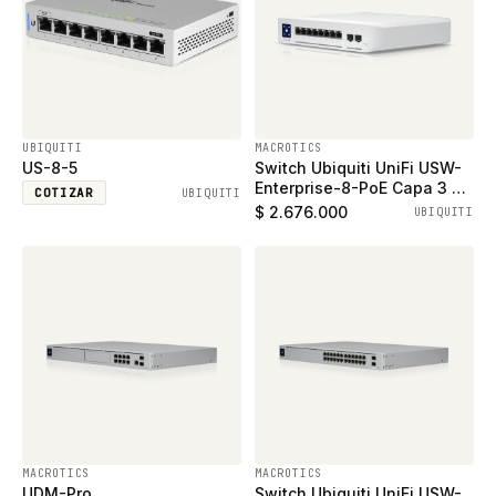
UBIQUITI
MACROTICS
US-8-5
Switch Ubiquiti UniFi USW-
Enterprise-8-PoE Capa 3 de
COTIZAR
UBIQUITI
8 puertos PoE+ y 2 puertos
$ 2.676.000
UBIQUITI
SFP+
MACROTICS
MACROTICS
UDM-Pro
Switch Ubiquiti UniFi USW-