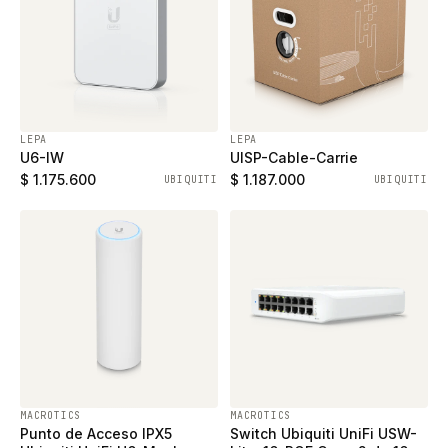
LEPA
LEPA
U6-IW
UISP-Cable-Carrie
$ 1.175.600
$ 1.187.000
UBIQUITI
UBIQUITI
MACROTICS
MACROTICS
Punto de Acceso IPX5
Switch Ubiquiti UniFi USW-