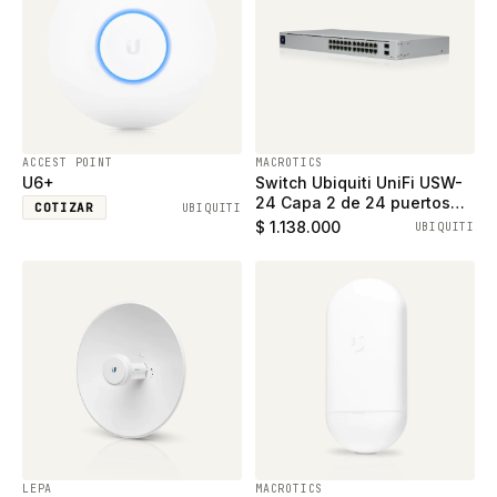
ACCEST POINT
MACROTICS
U6+
Switch Ubiquiti UniFi USW-
24 Capa 2 de 24 puertos
COTIZAR
UBIQUITI
ethernet gigabit y 2 puertos
$ 1.138.000
UBIQUITI
SFP
LEPA
MACROTICS