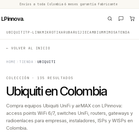
Envíos a toda Colombia
·
6 meses garantía fabricante
·
·
LPinnova
.
UBIQUITI
TP-LINK
MIKROTIK
ARUBA
RUIJIE
CAMBIUM
MIMOSA
TENDA
← VOLVER AL INICIO
HOME
TIENDA
UBIQUITI
COLECCIÓN · 135 RESULTADOS
Ubiquiti en Colombia
Compra equipos Ubiquiti UniFi y airMAX con LPinnova:
access points WiFi 6/7, switches UniFi, routers, gateways y
radioenlaces para empresas, instaladores, ISPs y WISPs en
Colombia.